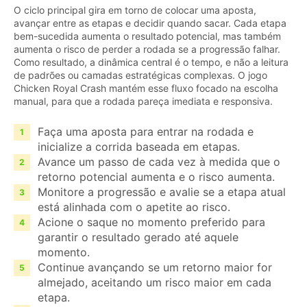
O ciclo principal gira em torno de colocar uma aposta,
avançar entre as etapas e decidir quando sacar. Cada etapa
bem-sucedida aumenta o resultado potencial, mas também
aumenta o risco de perder a rodada se a progressão falhar.
Como resultado, a dinâmica central é o tempo, e não a leitura
de padrões ou camadas estratégicas complexas. O jogo
Chicken Royal Crash mantém esse fluxo focado na escolha
manual, para que a rodada pareça imediata e responsiva.
Faça uma aposta para entrar na rodada e
inicialize a corrida baseada em etapas.
Avance um passo de cada vez à medida que o
retorno potencial aumenta e o risco aumenta.
Monitore a progressão e avalie se a etapa atual
está alinhada com o apetite ao risco.
Acione o saque no momento preferido para
garantir o resultado gerado até aquele
momento.
Continue avançando se um retorno maior for
almejado, aceitando um risco maior em cada
etapa.