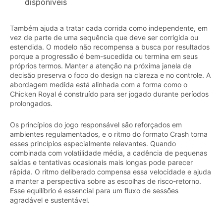
disponíveis
Também ajuda a tratar cada corrida como independente, em
vez de parte de uma sequência que deve ser corrigida ou
estendida. O modelo não recompensa a busca por resultados
porque a progressão é bem-sucedida ou termina em seus
próprios termos. Manter a atenção na próxima janela de
decisão preserva o foco do design na clareza e no controle. A
abordagem medida está alinhada com a forma como o
Chicken Royal é construído para ser jogado durante períodos
prolongados.
Os princípios do jogo responsável são reforçados em
ambientes regulamentados, e o ritmo do formato Crash torna
esses princípios especialmente relevantes. Quando
combinada com volatilidade média, a cadência de pequenas
saídas e tentativas ocasionais mais longas pode parecer
rápida. O ritmo deliberado compensa essa velocidade e ajuda
a manter a perspectiva sobre as escolhas de risco-retorno.
Esse equilíbrio é essencial para um fluxo de sessões
agradável e sustentável.