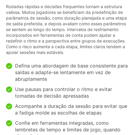
Rodadas rápidas e decisões frequentes tornam a estrutura
valiosa. Muitos jogadores se beneficiam da predefinição de
parâmetros de sessão, como duração planejada e uma etapa
de saída preferida, e depois avaliam como esses parâmetros
se sentem ao longo do tempo. Intervalos de resfriamento
incorporados em ferramentas de conta podem ajudar a
redefinir o ritmo e a perspectiva entre grupos de execuções.
Como o risco aumenta a cada etapa, limites claros tendem a
apoiar sessões mais estáveis.
Defina uma abordagem de base consistente para
saídas e adapte-se lentamente em vez de
abruptamente
Use pausas para controlar o ritmo e evitar
tomadas de decisão apressadas
Acompanhe a duração da sessão para evitar que
a fadiga molde as escolhas de etapas
Confie em ferramentas integradas, como
lembretes de tempo e limites de jogo, quando