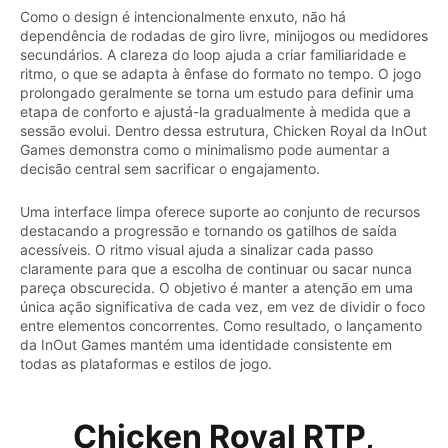
Como o design é intencionalmente enxuto, não há
dependência de rodadas de giro livre, minijogos ou medidores
secundários. A clareza do loop ajuda a criar familiaridade e
ritmo, o que se adapta à ênfase do formato no tempo. O jogo
prolongado geralmente se torna um estudo para definir uma
etapa de conforto e ajustá-la gradualmente à medida que a
sessão evolui. Dentro dessa estrutura, Chicken Royal da InOut
Games demonstra como o minimalismo pode aumentar a
decisão central sem sacrificar o engajamento.
Uma interface limpa oferece suporte ao conjunto de recursos
destacando a progressão e tornando os gatilhos de saída
acessíveis. O ritmo visual ajuda a sinalizar cada passo
claramente para que a escolha de continuar ou sacar nunca
pareça obscurecida. O objetivo é manter a atenção em uma
única ação significativa de cada vez, em vez de dividir o foco
entre elementos concorrentes. Como resultado, o lançamento
da InOut Games mantém uma identidade consistente em
todas as plataformas e estilos de jogo.
Chicken Royal RTP,