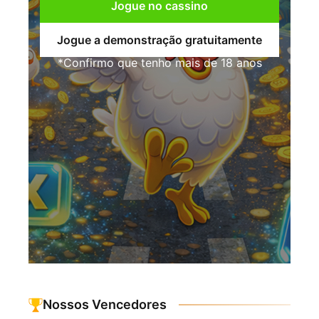
Jogue no cassino
Jogue a demonstração gratuitamente
*Confirmo que tenho mais de 18 anos
Nossos Vencedores