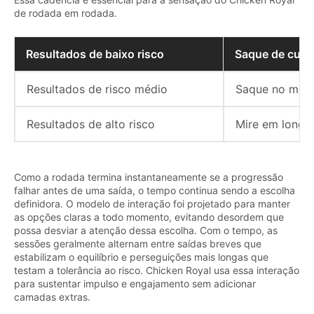
de rodada em rodada.
Resultados de baixo risco
Saque de curt
Resultados de risco médio
Saque no meio
Resultados de alto risco
Mire em longo 
Como a rodada termina instantaneamente se a progressão
falhar antes de uma saída, o tempo continua sendo a escolha
definidora. O modelo de interação foi projetado para manter
as opções claras a todo momento, evitando desordem que
possa desviar a atenção dessa escolha. Com o tempo, as
sessões geralmente alternam entre saídas breves que
estabilizam o equilíbrio e perseguições mais longas que
testam a tolerância ao risco. Chicken Royal usa essa interação
para sustentar impulso e engajamento sem adicionar
camadas extras.