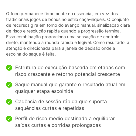
O foco permanece firmemente no essencial, em vez dos
tradicionais jogos de bônus no estilo caça-níqueis. O conjunto
de recursos gira em torno do avanço manual, sinalização clara
de risco e resolução rápida quando a progressão termina.
Essa combinação proporciona uma sensação de controle
direto, mantendo a rodada rápida e legível. Como resultado, a
atenção é direcionada para a janela de decisão onde a
escolha do saque é feita.
Estrutura de execução baseada em etapas com
risco crescente e retorno potencial crescente
Saque manual que garante o resultado atual em
qualquer etapa escolhida
Cadência de sessão rápida que suporta
sequências curtas e repetidas
Perfil de risco médio destinado a equilibrar
saídas curtas e corridas prolongadas