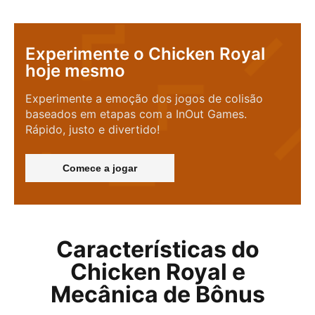
Experimente o Chicken Royal
hoje mesmo
Experimente a emoção dos jogos de colisão
baseados em etapas com a InOut Games.
Rápido, justo e divertido!
Comece a jogar
Características do
Chicken Royal e
Mecânica de Bônus